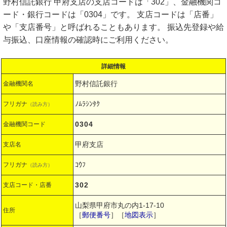
野村信託銀行 甲府支店の支店コードは「302」、金融機関コ
ード・銀行コードは「0304」です。 支店コードは「店番」
や「支店番号」と呼ばれることもあります。 振込先登録や給
与振込、口座情報の確認時にご利用ください。
詳細情報
野村信託銀行
金融機関名
ﾉﾑﾗｼﾝﾀｸ
フリガナ
（読み方）
0304
金融機関コード
甲府支店
支店名
ｺｳﾌ
フリガナ
（読み方）
302
支店コード・店番
山梨県甲府市丸の内1-17-10
住所
［
郵便番号
］［
地図表示
］