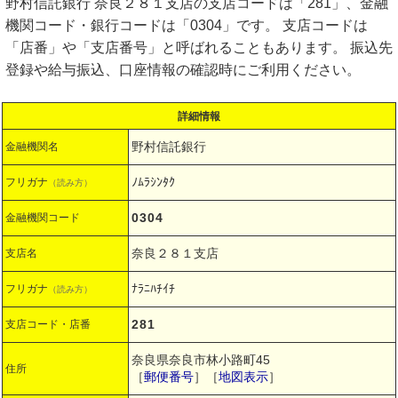
野村信託銀行 奈良２８１支店の支店コードは「281」、金融
機関コード・銀行コードは「0304」です。 支店コードは
「店番」や「支店番号」と呼ばれることもあります。 振込先
登録や給与振込、口座情報の確認時にご利用ください。
詳細情報
野村信託銀行
金融機関名
ﾉﾑﾗｼﾝﾀｸ
フリガナ
（読み方）
0304
金融機関コード
奈良２８１支店
支店名
ﾅﾗﾆﾊﾁｲﾁ
フリガナ
（読み方）
281
支店コード・店番
奈良県奈良市林小路町45
住所
［
郵便番号
］［
地図表示
］