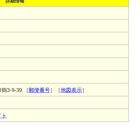
詳細情報
3-9-39
［
郵便番号
］［
地図表示
］
イト