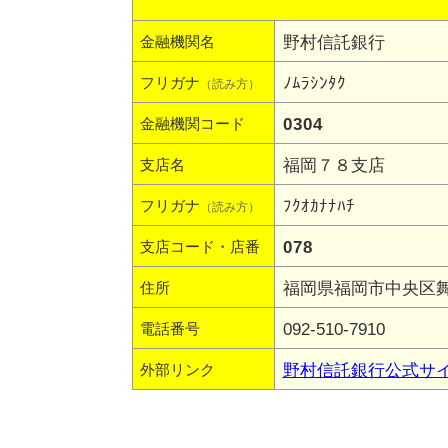
野村信託銀行
金融機関名
ﾉﾑﾗｼﾝﾀｸ
フリガナ
（読み方）
0304
金融機関コード
福岡７８支店
支店名
ﾌｸｵｶﾅﾅﾊﾁ
フリガナ
（読み方）
078
支店コード・店番
福岡県福岡市中央区舞鶴
住所
092-510-7910
電話番号
野村信託銀行公式サ
外部リンク