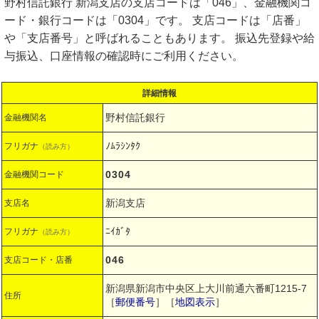
野村信託銀行 新潟支店の支店コードは「046」、金融機関コ
ード・銀行コードは「0304」です。 支店コードは「店番」
や「支店番号」と呼ばれることもあります。 振込先登録や給
与振込、口座情報の確認時にご利用ください。
詳細情報
野村信託銀行
金融機関名
ﾉﾑﾗｼﾝﾀｸ
フリガナ
（読み方）
0304
金融機関コード
新潟支店
支店名
ﾆｲｶﾞﾀ
フリガナ
（読み方）
046
支店コード・店番
新潟県新潟市中央区上大川前通六番町1215-7
住所
［
郵便番号
］［
地図表示
］