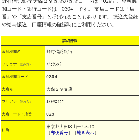
野村信託銀行 大森２９支店の支店コードは「029」、金融機
関コード・銀行コードは「0304」です。 支店コードは「店
番」や「支店番号」と呼ばれることもあります。 振込先登録
や給与振込、口座情報の確認時にご利用ください。
詳細情報
野村信託銀行
金融機関名
ﾉﾑﾗｼﾝﾀｸ
フリガナ
（読み方）
0304
金融機関コード
大森２９支店
支店名
ｵｵﾓﾘﾆｷﾕｳ
フリガナ
（読み方）
029
支店コード・店番
東京都大田区山王2-5-10
住所
［
郵便番号
］［
地図表示
］