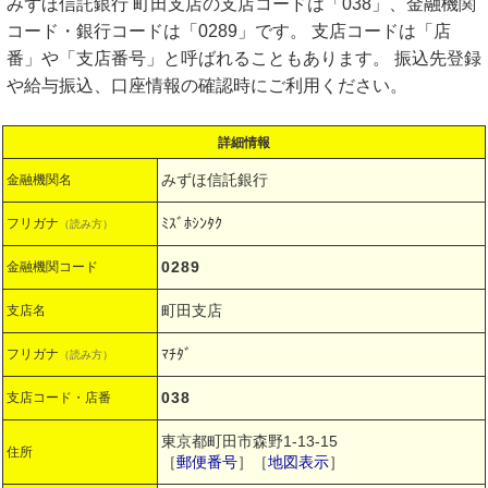
みずほ信託銀行 町田支店の支店コードは「038」、金融機関
コード・銀行コードは「0289」です。 支店コードは「店
番」や「支店番号」と呼ばれることもあります。 振込先登録
や給与振込、口座情報の確認時にご利用ください。
詳細情報
みずほ信託銀行
金融機関名
ﾐｽﾞﾎｼﾝﾀｸ
フリガナ
（読み方）
0289
金融機関コード
町田支店
支店名
ﾏﾁﾀﾞ
フリガナ
（読み方）
038
支店コード・店番
東京都町田市森野1-13-15
住所
［
郵便番号
］［
地図表示
］