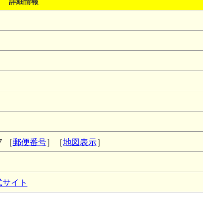
詳細情報
7
［
郵便番号
］［
地図表示
］
式サイト