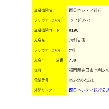
西日本シティ銀行
金融機関名
ﾆｼﾆﾂﾎﾟﾝｼﾃｲ
フリガナ
（読み方）
0190
金融機関コード
惣利支店
支店名
ｿｳﾘ
フリガナ
（読み方）
738
支店コード・店番
福岡県春日市惣利2-4
住所
092-596-5221
電話番号
西日本シティ銀行公
外部リンク