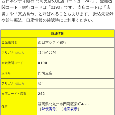
西日本シティ銀行 門司支店の支店コードは「242」、金融機
関コード・銀行コードは「0190」です。 支店コードは「店
番」や「支店番号」と呼ばれることもあります。 振込先登録
や給与振込、口座情報の確認時にご利用ください。
詳細情報
西日本シティ銀行
金融機関名
ﾆｼﾆﾂﾎﾟﾝｼﾃｲ
フリガナ
（読み方）
0190
金融機関コード
門司支店
支店名
ﾓｼﾞ
フリガナ
（読み方）
242
支店コード・店番
福岡県北九州市門司区栄町4-25
住所
［
郵便番号
］［
地図表示
］