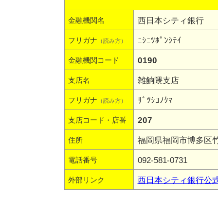
西日本シティ銀行
金融機関名
ﾆｼﾆﾂﾎﾟﾝｼﾃｲ
フリガナ
（読み方）
0190
金融機関コード
雑餉隈支店
支店名
ｻﾞﾂｼﾖﾉｸﾏ
フリガナ
（読み方）
207
支店コード・店番
福岡県福岡市博多区竹丘
住所
092-581-0731
電話番号
西日本シティ銀行公
外部リンク