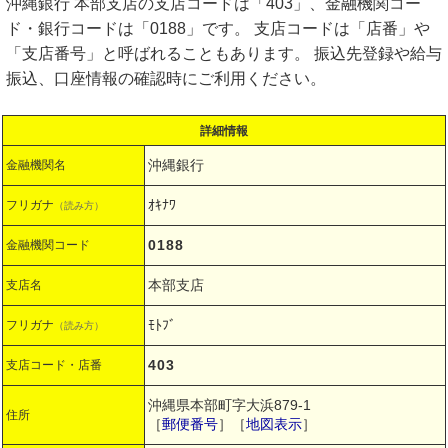
沖縄銀行 本部支店の支店コードは「403」、金融機関コー
ド・銀行コードは「0188」です。 支店コードは「店番」や
「支店番号」と呼ばれることもあります。 振込先登録や給与
振込、口座情報の確認時にご利用ください。
詳細情報
沖縄銀行
金融機関名
ｵｷﾅﾜ
フリガナ
（読み方）
0188
金融機関コード
本部支店
支店名
ﾓﾄﾌﾞ
フリガナ
（読み方）
403
支店コード・店番
沖縄県本部町字大浜879-1
住所
［
郵便番号
］［
地図表示
］