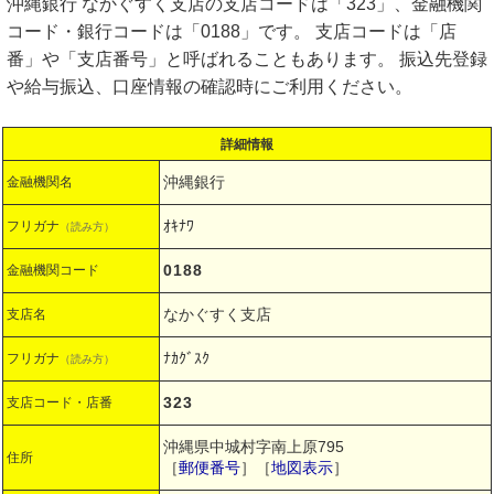
沖縄銀行 なかぐすく支店の支店コードは「323」、金融機関
コード・銀行コードは「0188」です。 支店コードは「店
番」や「支店番号」と呼ばれることもあります。 振込先登録
や給与振込、口座情報の確認時にご利用ください。
詳細情報
沖縄銀行
金融機関名
ｵｷﾅﾜ
フリガナ
（読み方）
0188
金融機関コード
なかぐすく支店
支店名
ﾅｶｸﾞｽｸ
フリガナ
（読み方）
323
支店コード・店番
沖縄県中城村字南上原795
住所
［
郵便番号
］［
地図表示
］