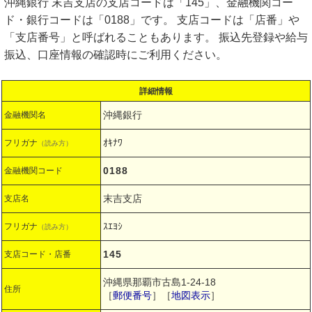
沖縄銀行 末吉支店の支店コードは「145」、金融機関コー
ド・銀行コードは「0188」です。 支店コードは「店番」や
「支店番号」と呼ばれることもあります。 振込先登録や給与
振込、口座情報の確認時にご利用ください。
詳細情報
沖縄銀行
金融機関名
ｵｷﾅﾜ
フリガナ
（読み方）
0188
金融機関コード
末吉支店
支店名
ｽｴﾖｼ
フリガナ
（読み方）
145
支店コード・店番
沖縄県那覇市古島1-24-18
住所
［
郵便番号
］［
地図表示
］