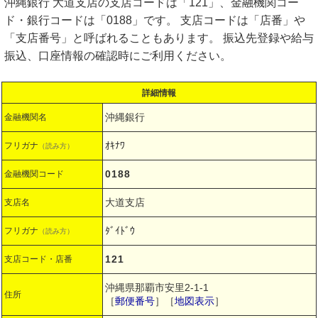
沖縄銀行 大道支店の支店コードは「121」、金融機関コー
ド・銀行コードは「0188」です。 支店コードは「店番」や
「支店番号」と呼ばれることもあります。 振込先登録や給与
振込、口座情報の確認時にご利用ください。
詳細情報
沖縄銀行
金融機関名
ｵｷﾅﾜ
フリガナ
（読み方）
0188
金融機関コード
大道支店
支店名
ﾀﾞｲﾄﾞｳ
フリガナ
（読み方）
121
支店コード・店番
沖縄県那覇市安里2-1-1
住所
［
郵便番号
］［
地図表示
］