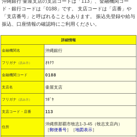
沖縄銀行 壷屋支店の支店コードは「113」、金融機関コー
ド・銀行コードは「0188」です。 支店コードは「店番」や
「支店番号」と呼ばれることもあります。 振込先登録や給与
振込、口座情報の確認時にご利用ください。
詳細情報
沖縄銀行
金融機関名
ｵｷﾅﾜ
フリガナ
（読み方）
0188
金融機関コード
壷屋支店
支店名
ﾂﾎﾞﾔ
フリガナ
（読み方）
113
支店コード・店番
沖縄県那覇市牧志1-3-45（牧志支店内）
住所
［
郵便番号
］［
地図表示
］