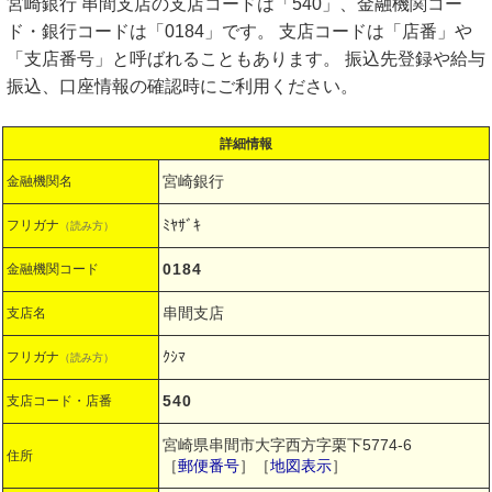
宮崎銀行 串間支店の支店コードは「540」、金融機関コー
ド・銀行コードは「0184」です。 支店コードは「店番」や
「支店番号」と呼ばれることもあります。 振込先登録や給与
振込、口座情報の確認時にご利用ください。
詳細情報
宮崎銀行
金融機関名
ﾐﾔｻﾞｷ
フリガナ
（読み方）
0184
金融機関コード
串間支店
支店名
ｸｼﾏ
フリガナ
（読み方）
540
支店コード・店番
宮崎県串間市大字西方字栗下5774-6
住所
［
郵便番号
］［
地図表示
］