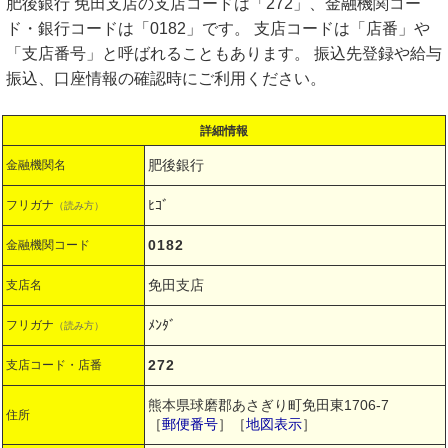
肥後銀行 免田支店の支店コードは「272」、金融機関コー
ド・銀行コードは「0182」です。 支店コードは「店番」や
「支店番号」と呼ばれることもあります。 振込先登録や給与
振込、口座情報の確認時にご利用ください。
詳細情報
肥後銀行
金融機関名
ﾋｺﾞ
フリガナ
（読み方）
0182
金融機関コード
免田支店
支店名
ﾒﾝﾀﾞ
フリガナ
（読み方）
272
支店コード・店番
熊本県球磨郡あさぎり町免田東1706-7
住所
［
郵便番号
］［
地図表示
］