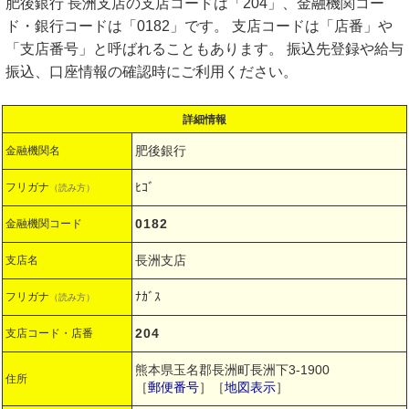
肥後銀行 長洲支店の支店コードは「204」、金融機関コー
ド・銀行コードは「0182」です。 支店コードは「店番」や
「支店番号」と呼ばれることもあります。 振込先登録や給与
振込、口座情報の確認時にご利用ください。
詳細情報
肥後銀行
金融機関名
ﾋｺﾞ
フリガナ
（読み方）
0182
金融機関コード
長洲支店
支店名
ﾅｶﾞｽ
フリガナ
（読み方）
204
支店コード・店番
熊本県玉名郡長洲町長洲下3-1900
住所
［
郵便番号
］［
地図表示
］