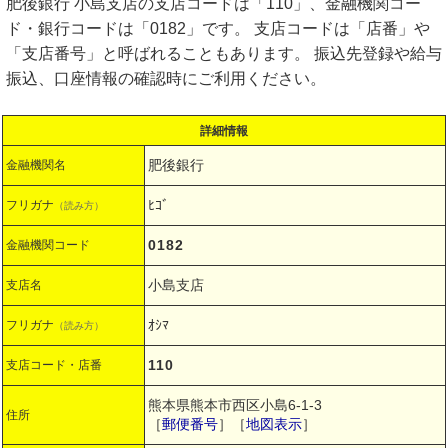
肥後銀行 小島支店の支店コードは「110」、金融機関コー
ド・銀行コードは「0182」です。 支店コードは「店番」や
「支店番号」と呼ばれることもあります。 振込先登録や給与
振込、口座情報の確認時にご利用ください。
詳細情報
肥後銀行
金融機関名
ﾋｺﾞ
フリガナ
（読み方）
0182
金融機関コード
小島支店
支店名
ｵｼﾏ
フリガナ
（読み方）
110
支店コード・店番
熊本県熊本市西区小島6-1-3
住所
［
郵便番号
］［
地図表示
］