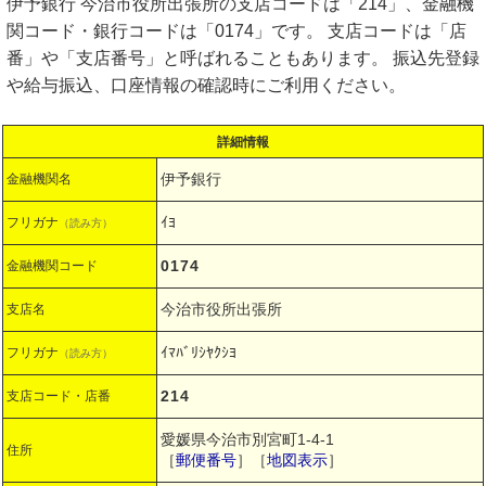
伊予銀行 今治市役所出張所の支店コードは「214」、金融機
関コード・銀行コードは「0174」です。 支店コードは「店
番」や「支店番号」と呼ばれることもあります。 振込先登録
や給与振込、口座情報の確認時にご利用ください。
詳細情報
伊予銀行
金融機関名
ｲﾖ
フリガナ
（読み方）
0174
金融機関コード
今治市役所出張所
支店名
ｲﾏﾊﾞﾘｼﾔｸｼﾖ
フリガナ
（読み方）
214
支店コード・店番
愛媛県今治市別宮町1-4-1
住所
［
郵便番号
］［
地図表示
］