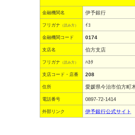
伊予銀行
金融機関名
ｲﾖ
フリガナ
（読み方）
0174
金融機関コード
伯方支店
支店名
ﾊｶﾀ
フリガナ
（読み方）
208
支店コード・店番
愛媛県今治市伯方町木浦
住所
0897-72-1414
電話番号
伊予銀行公式サイト
外部リンク