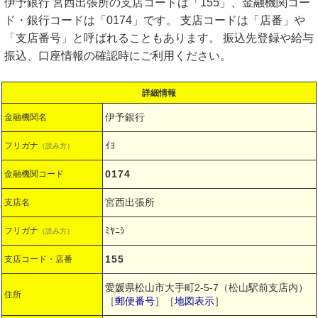
伊予銀行 宮西出張所の支店コードは「155」、金融機関コー
ド・銀行コードは「0174」です。 支店コードは「店番」や
「支店番号」と呼ばれることもあります。 振込先登録や給与
振込、口座情報の確認時にご利用ください。
詳細情報
伊予銀行
金融機関名
ｲﾖ
フリガナ
（読み方）
0174
金融機関コード
宮西出張所
支店名
ﾐﾔﾆｼ
フリガナ
（読み方）
155
支店コード・店番
愛媛県松山市大手町2-5-7（松山駅前支店内）
住所
［
郵便番号
］［
地図表示
］