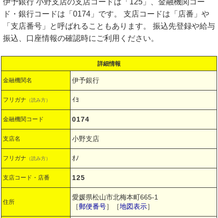
伊予銀行 小野支店の支店コードは「125」、金融機関コー
ド・銀行コードは「0174」です。 支店コードは「店番」や
「支店番号」と呼ばれることもあります。 振込先登録や給与
振込、口座情報の確認時にご利用ください。
詳細情報
伊予銀行
金融機関名
ｲﾖ
フリガナ
（読み方）
0174
金融機関コード
小野支店
支店名
ｵﾉ
フリガナ
（読み方）
125
支店コード・店番
愛媛県松山市北梅本町665-1
住所
［
郵便番号
］［
地図表示
］