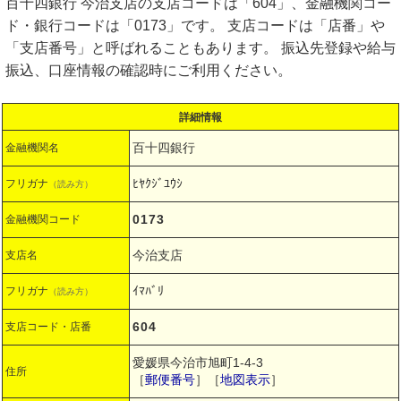
百十四銀行 今治支店の支店コードは「604」、金融機関コー
ド・銀行コードは「0173」です。 支店コードは「店番」や
「支店番号」と呼ばれることもあります。 振込先登録や給与
振込、口座情報の確認時にご利用ください。
詳細情報
百十四銀行
金融機関名
ﾋﾔｸｼﾞﾕｳｼ
フリガナ
（読み方）
0173
金融機関コード
今治支店
支店名
ｲﾏﾊﾞﾘ
フリガナ
（読み方）
604
支店コード・店番
愛媛県今治市旭町1-4-3
住所
［
郵便番号
］［
地図表示
］