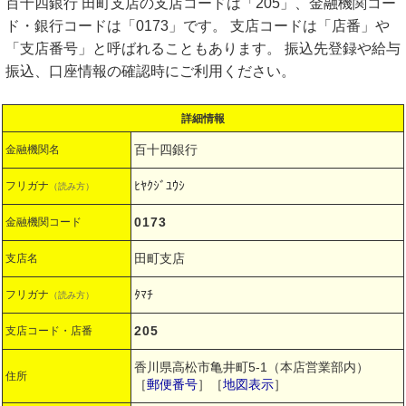
百十四銀行 田町支店の支店コードは「205」、金融機関コー
ド・銀行コードは「0173」です。 支店コードは「店番」や
「支店番号」と呼ばれることもあります。 振込先登録や給与
振込、口座情報の確認時にご利用ください。
詳細情報
百十四銀行
金融機関名
ﾋﾔｸｼﾞﾕｳｼ
フリガナ
（読み方）
0173
金融機関コード
田町支店
支店名
ﾀﾏﾁ
フリガナ
（読み方）
205
支店コード・店番
香川県高松市亀井町5-1（本店営業部内）
住所
［
郵便番号
］［
地図表示
］