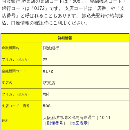
阿波銀行 堺支店の支店コードは「508」、金融機関コード・
銀行コードは「0172」です。 支店コードは「店番」や「支
店番号」と呼ばれることもあります。 振込先登録や給与振
込、口座情報の確認時にご利用ください。
詳細情報
阿波銀行
金融機関名
ｱﾜ
フリガナ
（読み方）
0172
金融機関コード
堺支店
支店名
ｻｶｲ
フリガナ
（読み方）
508
支店コード・店番
大阪府堺市堺区出島海岸通二丁10-11
住所
［
郵便番号
］［
地図表示
］