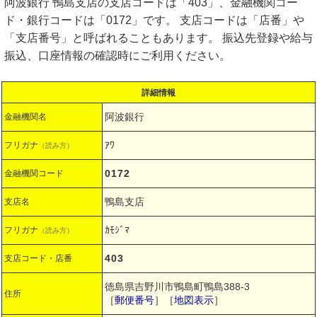
阿波銀行 鴨島支店の支店コードは「403」、金融機関コー
ド・銀行コードは「0172」です。 支店コードは「店番」や
「支店番号」と呼ばれることもあります。 振込先登録や給与
振込、口座情報の確認時にご利用ください。
詳細情報
阿波銀行
金融機関名
ｱﾜ
フリガナ
（読み方）
0172
金融機関コード
鴨島支店
支店名
ｶﾓｼﾞﾏ
フリガナ
（読み方）
403
支店コード・店番
徳島県吉野川市鴨島町鴨島388-3
住所
［
郵便番号
］［
地図表示
］