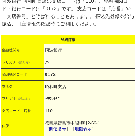
阿波銀行 昭和町支店の支店コードは「110」、金融機関コー
ド・銀行コードは「0172」です。 支店コードは「店番」や
「支店番号」と呼ばれることもあります。 振込先登録や給与
振込、口座情報の確認時にご利用ください。
詳細情報
阿波銀行
金融機関名
ｱﾜ
フリガナ
（読み方）
0172
金融機関コード
昭和町支店
支店名
ｼﾖｳﾜﾁﾖｳ
フリガナ
（読み方）
110
支店コード・店番
徳島県徳島市中昭和町2-66-1
住所
［
郵便番号
］［
地図表示
］