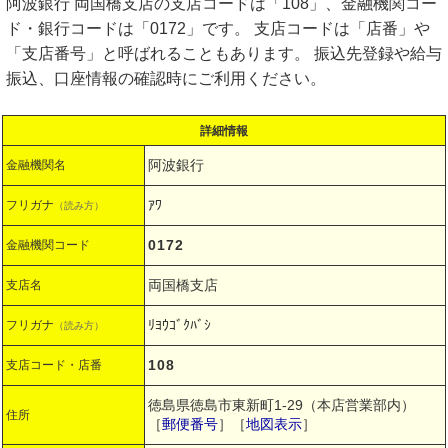
阿波銀行 両国橋支店の支店コードは「108」、金融機関コー
ド・銀行コードは「0172」です。 支店コードは「店番」や
「支店番号」と呼ばれることもあります。 振込先登録や給与
振込、口座情報の確認時にご利用ください。
詳細情報
阿波銀行
金融機関名
ｱﾜ
フリガナ
（読み方）
0172
金融機関コード
両国橋支店
支店名
ﾘﾖｳｺﾞｸﾊﾞｼ
フリガナ
（読み方）
108
支店コード・店番
徳島県徳島市東新町1-29（本店営業部内）
住所
［
郵便番号
］［
地図表示
］