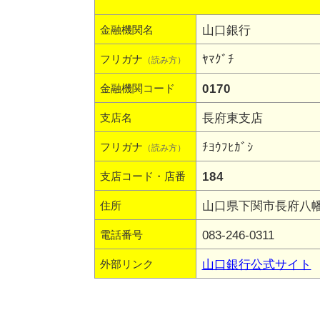
山口銀行
金融機関名
ﾔﾏｸﾞﾁ
フリガナ
（読み方）
0170
金融機関コード
長府東支店
支店名
ﾁﾖｳﾌﾋｶﾞｼ
フリガナ
（読み方）
184
支店コード・店番
山口県下関市長府八幡町
住所
083-246-0311
電話番号
山口銀行公式サイト
外部リンク