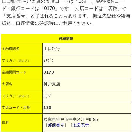
山口銀行 神戸支店の支店コードは「130」、金融機関コー
ド・銀行コードは「0170」です。 支店コードは「店番」や
「支店番号」と呼ばれることもあります。 振込先登録や給与
振込、口座情報の確認時にご利用ください。
詳細情報
山口銀行
金融機関名
ﾔﾏｸﾞﾁ
フリガナ
（読み方）
0170
金融機関コード
神戸支店
支店名
ｺｳﾍﾞ
フリガナ
（読み方）
130
支店コード・店番
兵庫県神戸市中央区江戸町95
住所
［
郵便番号
］［
地図表示
］