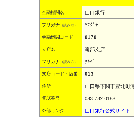
山口銀行
金融機関名
ﾔﾏｸﾞﾁ
フリガナ
（読み方）
0170
金融機関コード
滝部支店
支店名
ﾀｷﾍﾞ
フリガナ
（読み方）
013
支店コード・店番
山口県下関市豊北町滝部
住所
083-782-0188
電話番号
山口銀行公式サイト
外部リンク