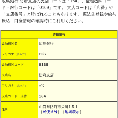
広島銀行 防府支店の支店コードは「164」、金融機関コー
ド・銀行コードは「0169」です。 支店コードは「店番」や
「支店番号」と呼ばれることもあります。 振込先登録や給与
振込、口座情報の確認時にご利用ください。
詳細情報
広島銀行
金融機関名
ﾋﾛｼﾏ
フリガナ
（読み方）
0169
金融機関コード
防府支店
支店名
ﾎｳﾌ
フリガナ
（読み方）
164
支店コード・店番
山口県防府市栄町1-5-1
住所
［
郵便番号
］［
地図表示
］