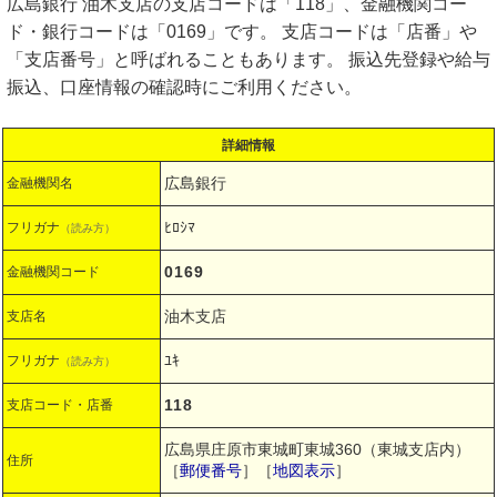
広島銀行 油木支店の支店コードは「118」、金融機関コー
ド・銀行コードは「0169」です。 支店コードは「店番」や
「支店番号」と呼ばれることもあります。 振込先登録や給与
振込、口座情報の確認時にご利用ください。
詳細情報
広島銀行
金融機関名
ﾋﾛｼﾏ
フリガナ
（読み方）
0169
金融機関コード
油木支店
支店名
ﾕｷ
フリガナ
（読み方）
118
支店コード・店番
広島県庄原市東城町東城360（東城支店内）
住所
［
郵便番号
］［
地図表示
］