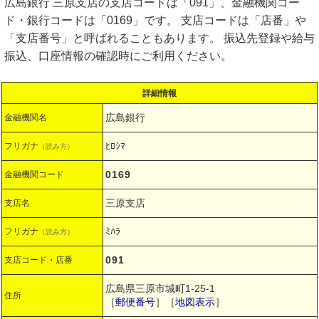
広島銀行 三原支店の支店コードは「091」、金融機関コー
ド・銀行コードは「0169」です。 支店コードは「店番」や
「支店番号」と呼ばれることもあります。 振込先登録や給与
振込、口座情報の確認時にご利用ください。
詳細情報
広島銀行
金融機関名
ﾋﾛｼﾏ
フリガナ
（読み方）
0169
金融機関コード
三原支店
支店名
ﾐﾊﾗ
フリガナ
（読み方）
091
支店コード・店番
広島県三原市城町1-25-1
住所
［
郵便番号
］［
地図表示
］