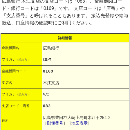
広島銀行 木江支店の支店コードは「083」、金融機関コー
ド・銀行コードは「0169」です。 支店コードは「店番」や
「支店番号」と呼ばれることもあります。 振込先登録や給与
振込、口座情報の確認時にご利用ください。
詳細情報
広島銀行
金融機関名
ﾋﾛｼﾏ
フリガナ
（読み方）
0169
金融機関コード
木江支店
支店名
ｷﾉｴ
フリガナ
（読み方）
083
支店コード・店番
広島県豊田郡大崎上島町木江甲254-2
住所
［
郵便番号
］［
地図表示
］