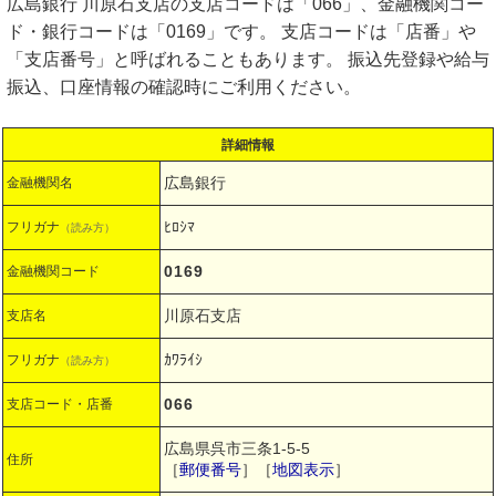
広島銀行 川原石支店の支店コードは「066」、金融機関コー
ド・銀行コードは「0169」です。 支店コードは「店番」や
「支店番号」と呼ばれることもあります。 振込先登録や給与
振込、口座情報の確認時にご利用ください。
詳細情報
広島銀行
金融機関名
ﾋﾛｼﾏ
フリガナ
（読み方）
0169
金融機関コード
川原石支店
支店名
ｶﾜﾗｲｼ
フリガナ
（読み方）
066
支店コード・店番
広島県呉市三条1-5-5
住所
［
郵便番号
］［
地図表示
］