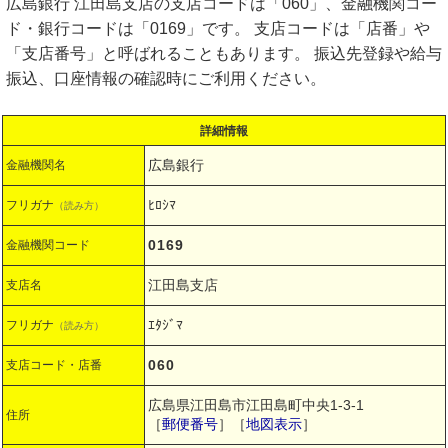
広島銀行 江田島支店の支店コードは「060」、金融機関コー
ド・銀行コードは「0169」です。 支店コードは「店番」や
「支店番号」と呼ばれることもあります。 振込先登録や給与
振込、口座情報の確認時にご利用ください。
詳細情報
広島銀行
金融機関名
ﾋﾛｼﾏ
フリガナ
（読み方）
0169
金融機関コード
江田島支店
支店名
ｴﾀｼﾞﾏ
フリガナ
（読み方）
060
支店コード・店番
広島県江田島市江田島町中央1-3-1
住所
［
郵便番号
］［
地図表示
］