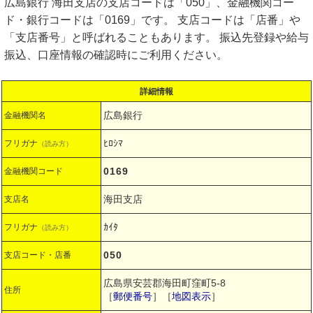
広島銀行 海田支店の支店コードは「050」、金融機関コー
ド・銀行コードは「0169」です。 支店コードは「店番」や
「支店番号」と呼ばれることもあります。 振込先登録や給与
振込、口座情報の確認時にご利用ください。
詳細情報
広島銀行
金融機関名
ﾋﾛｼﾏ
フリガナ
（読み方）
0169
金融機関コード
海田支店
支店名
ｶｲﾀ
フリガナ
（読み方）
050
支店コード・店番
広島県安芸郡海田町窪町5-8
住所
［
郵便番号
］［
地図表示
］