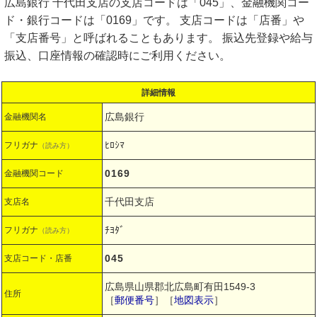
広島銀行 千代田支店の支店コードは「045」、金融機関コー
ド・銀行コードは「0169」です。 支店コードは「店番」や
「支店番号」と呼ばれることもあります。 振込先登録や給与
振込、口座情報の確認時にご利用ください。
詳細情報
広島銀行
金融機関名
ﾋﾛｼﾏ
フリガナ
（読み方）
0169
金融機関コード
千代田支店
支店名
ﾁﾖﾀﾞ
フリガナ
（読み方）
045
支店コード・店番
広島県山県郡北広島町有田1549-3
住所
［
郵便番号
］［
地図表示
］