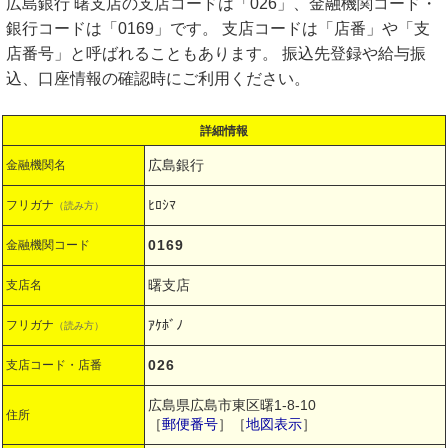
広島銀行 曙支店の支店コードは「026」、金融機関コード・
銀行コードは「0169」です。 支店コードは「店番」や「支
店番号」と呼ばれることもあります。 振込先登録や給与振
込、口座情報の確認時にご利用ください。
詳細情報
広島銀行
金融機関名
ﾋﾛｼﾏ
フリガナ
（読み方）
0169
金融機関コード
曙支店
支店名
ｱｹﾎﾞﾉ
フリガナ
（読み方）
026
支店コード・店番
広島県広島市東区曙1-8-10
住所
［
郵便番号
］［
地図表示
］