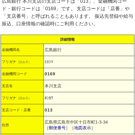
広島銀行 本川支店の支店コードは「013」、金融機関コー
ド・銀行コードは「0169」です。 支店コードは「店番」や
「支店番号」と呼ばれることもあります。 振込先登録や給与
振込、口座情報の確認時にご利用ください。
詳細情報
広島銀行
金融機関名
ﾋﾛｼﾏ
フリガナ
（読み方）
0169
金融機関コード
本川支店
支店名
ﾎﾝｶﾜ
フリガナ
（読み方）
013
支店コード・店番
広島県広島市中区十日市町1-3-34
住所
［
郵便番号
］［
地図表示
］