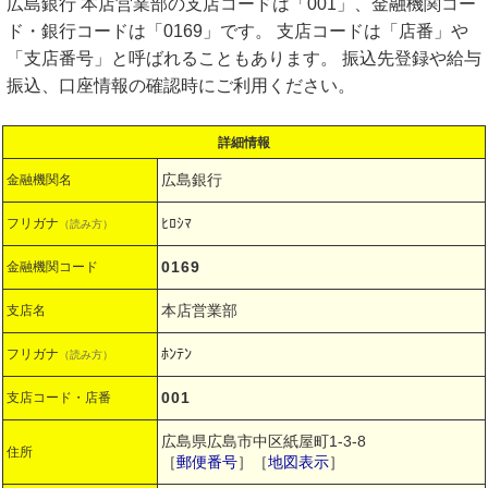
広島銀行 本店営業部の支店コードは「001」、金融機関コー
ド・銀行コードは「0169」です。 支店コードは「店番」や
「支店番号」と呼ばれることもあります。 振込先登録や給与
振込、口座情報の確認時にご利用ください。
詳細情報
広島銀行
金融機関名
ﾋﾛｼﾏ
フリガナ
（読み方）
0169
金融機関コード
本店営業部
支店名
ﾎﾝﾃﾝ
フリガナ
（読み方）
001
支店コード・店番
広島県広島市中区紙屋町1-3-8
住所
［
郵便番号
］［
地図表示
］