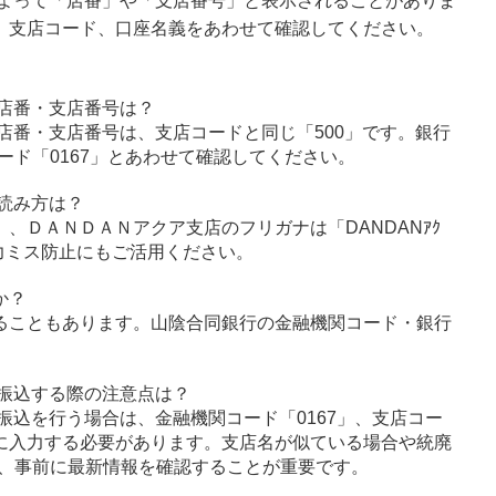
面によって「店番」や「支店番号」と表示されることがありま
、支店コード、口座名義をあわせて確認してください。
店番・支店番号は？
店番・支店番号は、支店コードと同じ「500」です。銀行
ド「0167」とあわせて確認してください。
読み方は？
ﾞｳ」、ＤＡＮＤＡＮアクア支店のフリガナは「DANDANｱｸ
力ミス防止にもご活用ください。
か？
ることもあります。山陰合同銀行の金融機関コード・銀行
振込する際の注意点は？
振込を行う場合は、金融機関コード「0167」、支店コー
確に入力する必要があります。支店名が似ている場合や統廃
、事前に最新情報を確認することが重要です。