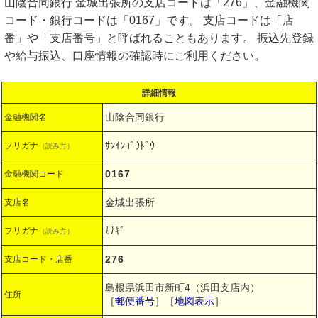
山陰合同銀行 金城出張所の支店コードは「276」、金融機関
コード・銀行コードは「0167」です。 支店コードは「店
番」や「支店番号」と呼ばれることもあります。 振込先登録
や給与振込、口座情報の確認時にご利用ください。
詳細情報
山陰合同銀行
金融機関名
ｻﾝｲﾝｺﾞｳﾄﾞｳ
フリガナ
（読み方）
0167
金融機関コード
金城出張所
支店名
ｶﾅｷﾞ
フリガナ
（読み方）
276
支店コード・店番
島根県浜田市新町4（浜田支店内）
住所
［
郵便番号
］［
地図表示
］