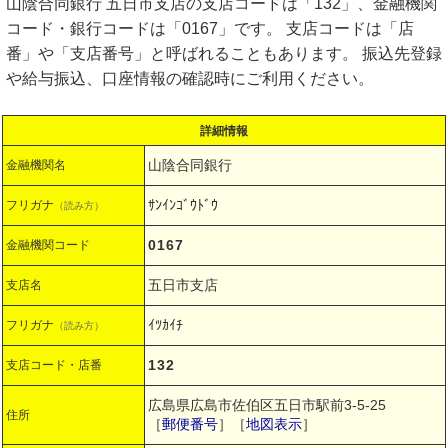
山陰合同銀行 五日市支店の支店コードは「132」、金融機関
コード・銀行コードは「0167」です。 支店コードは「店
番」や「支店番号」と呼ばれることもあります。 振込先登録
や給与振込、口座情報の確認時にご利用ください。
詳細情報
山陰合同銀行
金融機関名
ｻﾝｲﾝｺﾞｳﾄﾞｳ
フリガナ
（読み方）
0167
金融機関コード
五日市支店
支店名
ｲﾂｶｲﾁ
フリガナ
（読み方）
132
支店コード・店番
広島県広島市佐伯区五日市駅前3-5-25
住所
［
郵便番号
］［
地図表示
］