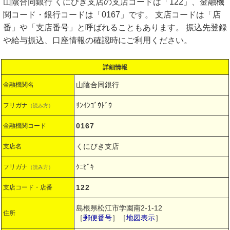
山陰合同銀行 くにびき支店の支店コードは「122」、金融機
関コード・銀行コードは「0167」です。 支店コードは「店
番」や「支店番号」と呼ばれることもあります。 振込先登録
や給与振込、口座情報の確認時にご利用ください。
詳細情報
山陰合同銀行
金融機関名
ｻﾝｲﾝｺﾞｳﾄﾞｳ
フリガナ
（読み方）
0167
金融機関コード
くにびき支店
支店名
ｸﾆﾋﾞｷ
フリガナ
（読み方）
122
支店コード・店番
島根県松江市学園南2-1-12
住所
［
郵便番号
］［
地図表示
］