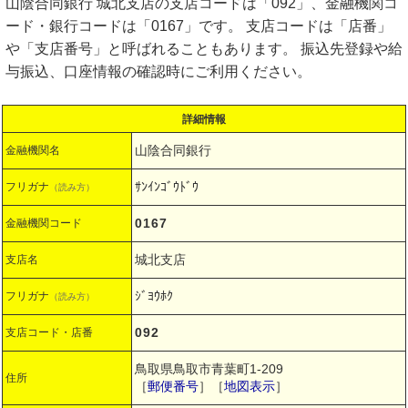
山陰合同銀行 城北支店の支店コードは「092」、金融機関コ
ード・銀行コードは「0167」です。 支店コードは「店番」
や「支店番号」と呼ばれることもあります。 振込先登録や給
与振込、口座情報の確認時にご利用ください。
詳細情報
山陰合同銀行
金融機関名
ｻﾝｲﾝｺﾞｳﾄﾞｳ
フリガナ
（読み方）
0167
金融機関コード
城北支店
支店名
ｼﾞﾖｳﾎｸ
フリガナ
（読み方）
092
支店コード・店番
鳥取県鳥取市青葉町1-209
住所
［
郵便番号
］［
地図表示
］