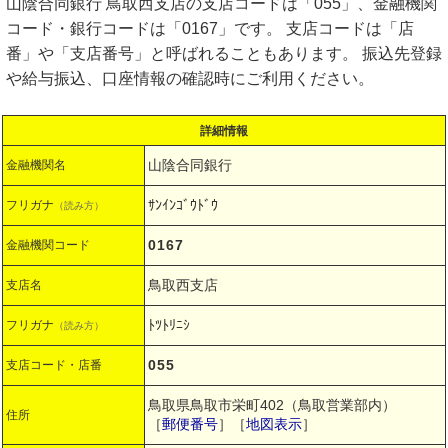
山陰合同銀行 鳥取西支店の支店コードは「055」、金融機関
コード・銀行コードは「0167」です。 支店コードは「店
番」や「支店番号」と呼ばれることもあります。 振込先登録
や給与振込、口座情報の確認時にご利用ください。
詳細情報
山陰合同銀行
金融機関名
ｻﾝｲﾝｺﾞｳﾄﾞｳ
フリガナ
（読み方）
0167
金融機関コード
鳥取西支店
支店名
ﾄﾂﾄﾘﾆｼ
フリガナ
（読み方）
055
支店コード・店番
鳥取県鳥取市栄町402（鳥取営業部内）
住所
［
郵便番号
］［
地図表示
］