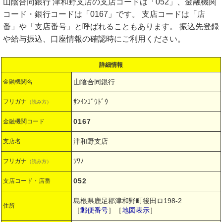
山陰合同銀行 津和野支店の支店コードは「052」、金融機関
コード・銀行コードは「0167」です。 支店コードは「店
番」や「支店番号」と呼ばれることもあります。 振込先登録
や給与振込、口座情報の確認時にご利用ください。
詳細情報
山陰合同銀行
金融機関名
ｻﾝｲﾝｺﾞｳﾄﾞｳ
フリガナ
（読み方）
0167
金融機関コード
津和野支店
支店名
ﾂﾜﾉ
フリガナ
（読み方）
052
支店コード・店番
島根県鹿足郡津和野町後田ロ198-2
住所
［
郵便番号
］［
地図表示
］