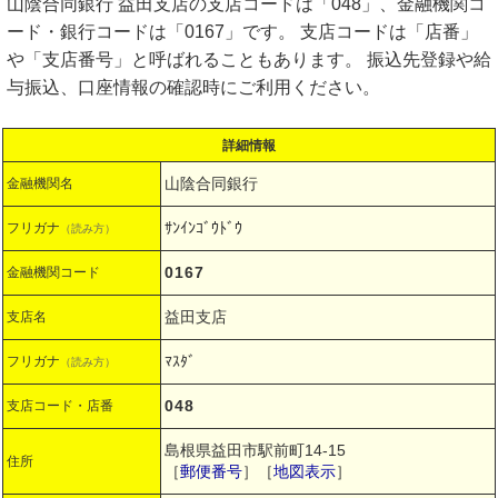
山陰合同銀行 益田支店の支店コードは「048」、金融機関コ
ード・銀行コードは「0167」です。 支店コードは「店番」
や「支店番号」と呼ばれることもあります。 振込先登録や給
与振込、口座情報の確認時にご利用ください。
詳細情報
山陰合同銀行
金融機関名
ｻﾝｲﾝｺﾞｳﾄﾞｳ
フリガナ
（読み方）
0167
金融機関コード
益田支店
支店名
ﾏｽﾀﾞ
フリガナ
（読み方）
048
支店コード・店番
島根県益田市駅前町14-15
住所
［
郵便番号
］［
地図表示
］